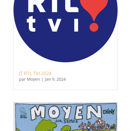
JT RTL TVI 2024
par
Moyen
|
Jan 9, 2024