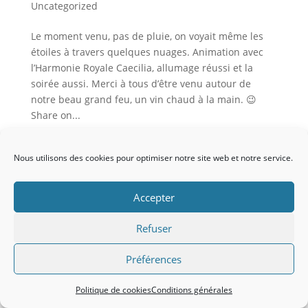
Uncategorized
Le moment venu, pas de pluie, on voyait même les
étoiles à travers quelques nuages. Animation avec
l’Harmonie Royale Caecilia, allumage réussi et la
soirée aussi. Merci à tous d’être venu autour de
notre beau grand feu, un vin chaud à la main. 😉
Share on...
Nous utilisons des cookies pour optimiser notre site web et notre service.
Site Réalisé par Dominique Domange -
Conditions
Accepter
générales
-
Politique des cookies
Refuser
Préférences
Politique de cookies
Conditions générales