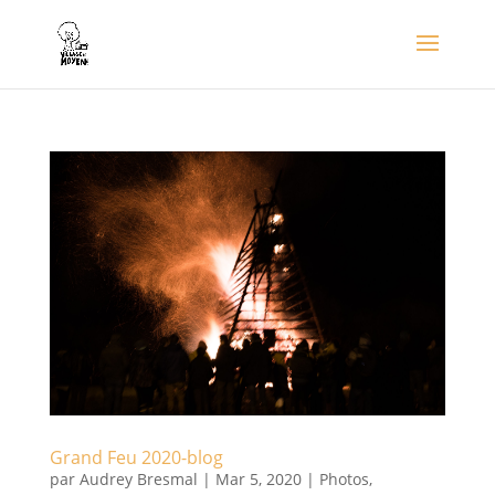
Grand Feu 2020-blog
par
Audrey Bresmal
|
Mar 5, 2020
|
Photos
,